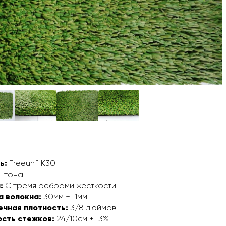
ь:
Freeunfi K30
 тона
:
С тремя ребрами жесткости
а волокна:
30мм +-1мм
ечная плотность:
3/8 дюймов
ость стежков:
24/10см +-3%