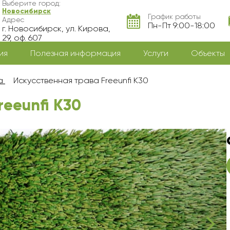
Выберите город:
Новосибирск
График работы
Адрес
Пн-Пт 9:00-18:00
г. Новосибирск, ул. Кирова,
29, оф. 607
ия
Полезная информация
Услуги
Объекты
а
Искусственная трава Freeunfi K30
reeunfi K30