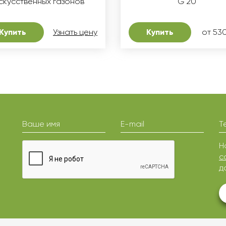
скусственных газонов
G 20
Купить
Узнать цену
Купить
от 530
Ваше имя
E-mail
Т
Н
с
д