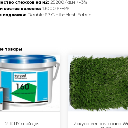
ество стежков на м2:
25200/кв.м +-3%
и состав волокна:
13000 PE+PP
в подложки:
Double PP Cloth+Mesh Fabric
ие товары
2-К ПУ клей для
Искусственная трава Wi