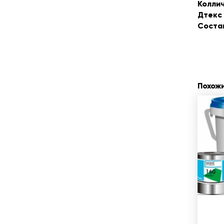
Коллич
Дтекс 
Соста
Похож