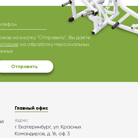
елефон
ажав на кнопку “Отправить”, Вы даете
огласие
на обработку персональных
анных
Отправить
Главный офис
Адрес
ий
г. Екатеринбург, ул. Красных
Командиров, д. 16, оф. 3