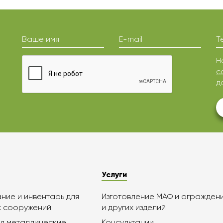
Ваше имя
E-mail
Т
Н
с
д
Услуги
ие и инвентарь для
Изготовление МАФ и огражден
х сооружений
и других изделий
я металлические
Консультации