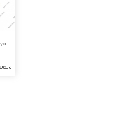
уль
 цену